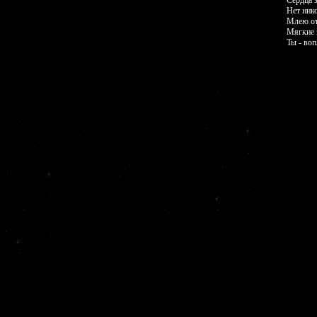
Сердца 
Нет ник
Млею от 
Мягкие к
Ты - во