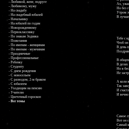
- Любимой, жене, подруге
Ах, ужа
- Любимому, мужу
Но без г
- На свадьбу
Утром э
- На свадебный юбилей
В лучше
- Начальнику
- На юбилей по годам
- Новорожденному
- Первокласснику
- По знакам Зодиака
Тебе с к
- Пожелания
Чтоб он 
- По именам - женщинам
В день 
- По именам - мужчинам
Поздрав
- Праздничные
- Профессиональные
В общень
- Ребенку
В делах 
- Студенту
Но в бе
- С днем рождения
Не застр
- С новосельем
- С разводом, 2-м браком
А коли 
- С юбилеем
Так зав
- Уходящим на пенсию
И счаст
- Учителю
И вечно
- Цветочный гороскоп
- Все темы
Самое л
Вот он с
Самый к