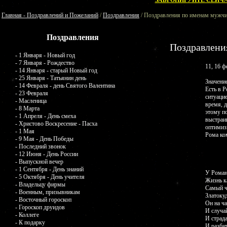
ЗАБРОНИРУЙТЕ СЕЙЧА
Главная - Поздравлений и Пожеланий
/
Поздравления
/ Поздравления по именам мужчи
Поздравления
Поздравлени
- 1 Января - Новый год
- 7 Января - Рождество
11, 16 ф
- 14 Января - старый Новый год
- 25 Января - Татьянин день
Значение
- 14 Февраля - день Святого Валентина
Есть в 
- 23 Февраля
ситуацие
- Масленица
время, д
- 8 Марта
этому п
- 1 Апреля - День смеха
выстраи
- Христово Воскресение - Пасха
оптимиз
- 1 Мая
Рома ко
- 9 Мая - День Победы
- Последний звонок
- 12 Июня - День России
- Выпускной вечер
- 1 Сентября - День знаний
У Роман
- 5 Октября - День учителя
Жизнь к
- Владельцу фирмы
Самый ч
- Военным, призывникам
Златоку
- Восточный гороскоп
Он на ч
- Гороскоп друидов
И случай
- Коллеге
И страд
- К подарку
И разбит