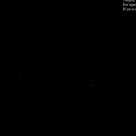
Уверен, 
Бог кра
И ум и с