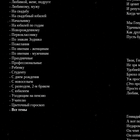
- Любимой, жене, подруге
И ценит
- Любимому, мужу
И репута
- На свадьбу
Когда че
- На свадебный юбилей
- Начальнику
Мы Гену
- На юбилей по годам
Удачных
- Новорожденному
Как дру
- Первокласснику
Пусть б
- По знакам Зодиака
- Пожелания
- По именам - женщинам
- По именам - мужчинам
- Праздничные
Твои, Г
- Профессиональные
Не зря 
- Ребенку
Удобней 
- Студенту
Брюхо п
- С днем рождения
Уж прос
- С новосельем
(Это про
- С разводом, 2-м браком
Просто 
- С юбилеем
Любим, 
- Уходящим на пенсию
- Учителю
- Цветочный гороскоп
- Все темы
Геннади
А вот по
Недаром
Он чтит 
Он опти