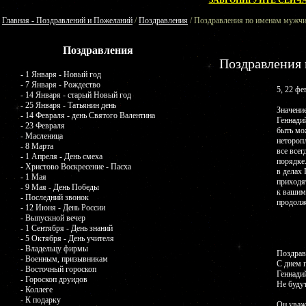
ЗАБРОНИРУЙТЕ СЕЙЧА
Главная - Поздравлений и Пожеланий
/
Поздравления
/ Поздравления по именам мужчи
Поздравления
Поздравления
- 1 Января - Новый год
- 7 Января - Рождество
5, 22 фе
- 14 Января - старый Новый год
- 25 Января - Татьянин день
Значени
- 14 Февраля - день Святого Валентина
Геннади
- 23 Февраля
быть мо
- Масленица
неторопл
- 8 Марта
все всег
- 1 Апреля - День смеха
порядке
- Христово Воскресение - Пасха
в делах 
- 1 Мая
приходя
- 9 Мая - День Победы
к вашим
- Последний звонок
продолжа
- 12 Июня - День России
- Выпускной вечер
- 1 Сентября - День знаний
- 5 Октября - День учителя
- Владельцу фирмы
Поздрав
- Военным, призывникам
С днем 
- Восточный гороскоп
Геннадий
- Гороскоп друидов
Не буду
- Коллеге
- К подарку
Он уваж