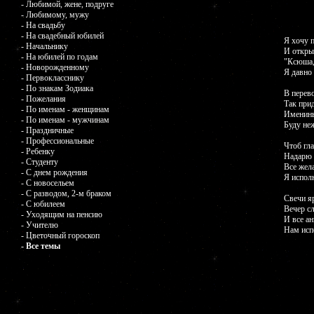
- Любимой, жене, подруге
- Любимому, мужу
- На свадьбу
- На свадебный юбилей
Я хочу 
- Начальнику
И откры
- На юбилей по годам
"Ксюша,
- Новорожденному
Я давно
- Первокласснику
- По знакам Зодиака
В перево
- Пожелания
Так прид
- По именам - женщинам
Именины
- По именам - мужчинам
Буду не
- Праздничные
- Профессиональные
Чтоб гла
- Ребенку
Надарю 
- Студенту
Все жел
- С днем рождения
Я испол
- С новосельем
- С разводом, 2-м браком
Свечи я
- С юбилеем
Вечер с
- Уходящим на пенсию
И все а
- Учителю
Нам исп
- Цветочный гороскоп
- Все темы