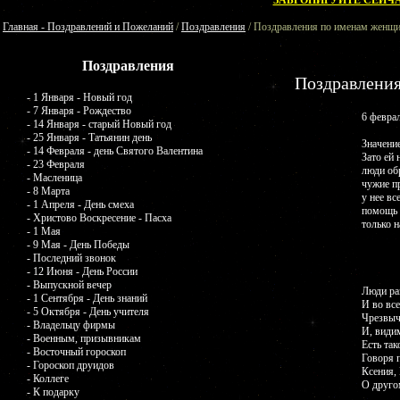
ЗАБРОНИРУЙТЕ СЕЙЧА
Главная - Поздравлений и Пожеланий
/
Поздравления
/ Поздравления по именам женщи
Поздравления
Поздравлени
- 1 Января - Новый год
- 7 Января - Рождество
6 февра
- 14 Января - старый Новый год
- 25 Января - Татьянин день
Значение
- 14 Февраля - день Святого Валентина
Зато ей 
- 23 Февраля
люди обр
- Масленица
чужие п
- 8 Марта
у нее в
- 1 Апреля - День смеха
помощь 
- Христово Воскресение - Пасха
только н
- 1 Мая
- 9 Мая - День Победы
- Последний звонок
- 12 Июня - День России
- Выпускной вечер
Люди ра
- 1 Сентября - День знаний
И во вс
- 5 Октября - День учителя
Чрезвыч
- Владельцу фирмы
И, видим
- Военным, призывникам
Есть та
- Восточный гороскоп
Говоря 
- Гороскоп друидов
Ксения,
- Коллеге
О друго
- К подарку