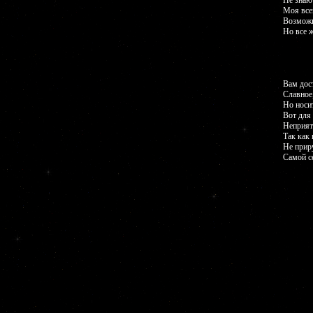
Не знаю
Моя все
Возможн
Но все ж
Вам дос
Славное
Но носит
Вот для
Неприятн
Так как
Не прир
Самой с