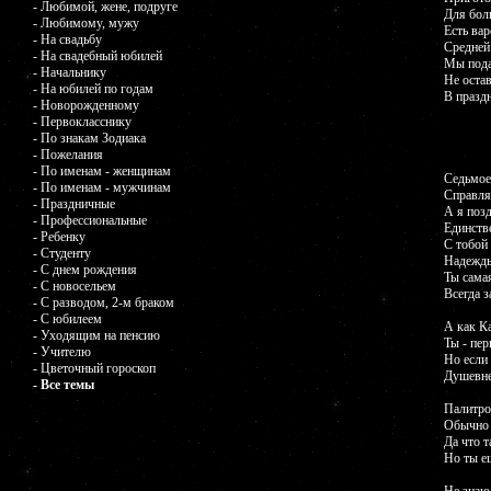
- Любимой, жене, подруге
Для бол
- Любимому, мужу
Есть вар
- На свадьбу
Средней
- На свадебный юбилей
Мы пода
- Начальнику
Не оста
- На юбилей по годам
В празд
- Новорожденному
- Первокласснику
- По знакам Зодиака
- Пожелания
- По именам - женщинам
Седьмое
- По именам - мужчинам
Справля
- Праздничные
А я поз
- Профессиональные
Единств
- Ребенку
С тобой 
- Студенту
Надежды
- С днем рождения
Ты самая
- С новосельем
Всегда з
- С разводом, 2-м браком
- С юбилеем
А как К
- Уходящим на пенсию
Ты - пер
- Учителю
Но если 
- Цветочный гороскоп
Душевней
- Все темы
Палитро
Обычно 
Да что т
Но ты ещ