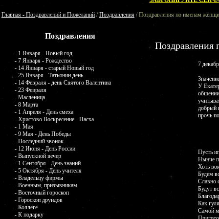
ЗАБРОНИРУЙТЕ СЕЙЧА
Главная - Поздравлений и Пожеланий
/
Поздравления
/ Поздравления по именам женщи
Поздравления
Поздравления 
- 1 Января - Новый год
- 7 Января - Рождество
7 декабр
- 14 Января - старый Новый год
- 25 Января - Татьянин день
Значение
- 14 Февраля - день Святого Валентина
У Екате
- 23 Февраля
общении
- Масленица
учитыва
- 8 Марта
добрый 
- 1 Апреля - День смеха
прочь п
- Христово Воскресение - Пасха
- 1 Мая
- 9 Мая - День Победы
- Последний звонок
- 12 Июня - День России
Пусть и
- Выпускной вечер
Нынче п
- 1 Сентября - День знаний
Хоть вок
- 5 Октября - День учителя
Будем в
- Владельцу фирмы
Славно 
- Военным, призывникам
Будут в
- Восточный гороскоп
Благода
- Гороскоп друидов
Как гуля
- Коллеге
Самой м
- К подарку
Пригото