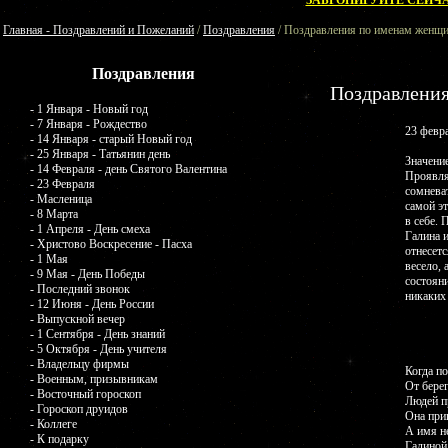
ЗАБРОНИРУЙТЕ СЕЙЧА
Главная - Поздравлений и Пожеланий
/
Поздравления
/ Поздравления по именам женщи
Поздравления
Поздравлени
- 1 Января - Новый год
- 7 Января - Рождество
23 февра
- 14 Января - старый Новый год
- 25 Января - Татьянин день
Значение
- 14 Февраля - день Святого Валентина
Проявля
- 23 Февраля
сомневат
- Масленица
самой эт
- 8 Марта
в себе.
- 1 Апреля - День смеха
Галина 
- Христово Воскресение - Пасха
отнесет
- 1 Мая
весело,
- 9 Мая - День Победы
состояни
- Последний звонок
никаких
- 12 Июня - День России
- Выпускной вечер
- 1 Сентября - День знаний
- 5 Октября - День учителя
- Владельцу фирмы
Когда по
- Военным, призывникам
От берег
- Восточный гороскоп
Людей п
- Гороскоп друидов
Она приш
- Коллеге
А имя н
- К подарку
Галиной