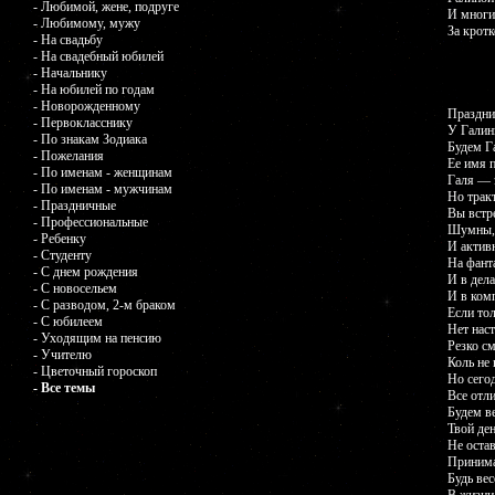
- Любимой, жене, подруге
И многи
- Любимому, мужу
За кротк
- На свадьбу
- На свадебный юбилей
- Начальнику
- На юбилей по годам
- Новорожденному
Праздни
- Первокласснику
У Гали
- По знакам Зодиака
Будем Г
- Пожелания
Ее имя 
- По именам - женщинам
Галя — 
- По именам - мужчинам
Но трак
- Праздничные
Вы встр
- Профессиональные
Шумны, 
- Ребенку
И актив
- Студенту
На фант
- С днем рождения
И в дел
- С новосельем
И в ком
- С разводом, 2-м браком
Если то
- С юбилеем
Нет нас
- Уходящим на пенсию
Резко см
- Учителю
Коль не 
- Цветочный гороскоп
Но сего
- Все темы
Все отл
Будем ве
Твой ден
Не остав
Принима
Будь вес