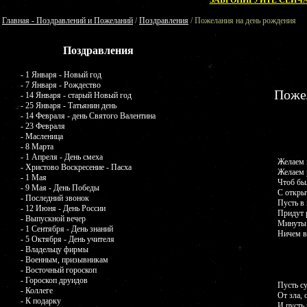
ЗАБРОНИРУЙТЕ СЕЙЧА
Главная - Поздравлений и Пожеланий
/
Поздравления
/ Пожелания на день рождения
Поздравления
- 1 Января - Новый год
- 7 Января - Рождество
Поже
- 14 Января - старый Новый год
- 25 Января - Татьянин день
- 14 Февраля - день Святого Валентина
- 23 Февраля
- Масленица
- 8 Марта
- 1 Апреля - День смеха
Желаем 
- Христово Воскресение - Пасха
Желаем 
- 1 Мая
Чтоб бы
- 9 Мая - День Победы
С откры
- Последний звонок
Пусть в
- 12 Июня - День России
Придут 
- Выпускной вечер
Минуты 
- 1 Сентября - День знаний
Ничем в
- 5 Октября - День учителя
- Владельцу фирмы
- Военным, призывникам
- Восточный гороскоп
- Гороскоп друидов
Пусть су
- Коллеге
От зла, 
- К подарку
И пусть 