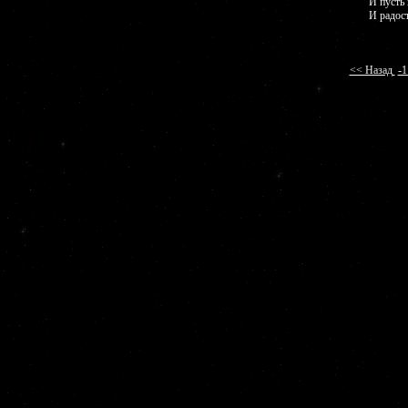
И пусть 
И радост
<< Назад
-