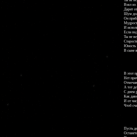
Ты не ве
Взял из
Дарит от
Шум дож
Он приба
Мудрост
И исполн
Если по
Ты не в
Старост
Юность 
В сыне 
В этот 
Нет при
Отмечаю
А тот де
С днем 
Как давн
И от чис
Чтоб сча
Пусть д
Останет