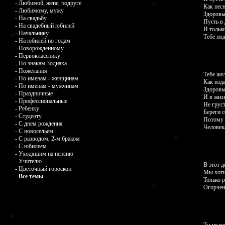
- Любимой, жене, подруге
Как песн
- Любимому, мужу
Здоровье
- На свадьбу
Пусть в
- На свадебный юбилей
И только
- Начальнику
Тебе по
- На юбилей по годам
- Новорожденному
- Первокласснику
- По знакам Зодиака
- Пожелания
Тебе же
- По именам - женщинам
Как изда
- По именам - мужчинам
Здоровья
- Праздничные
И в жиз
- Профессиональные
Не груст
- Ребенку
Береги с
- Студенту
Потому ч
- С днем рождения
Человек
- С новосельем
- С разводом, 2-м браком
- С юбилеем
- Уходящим на пенсию
- Учителю
В этот 
- Цветочный гороскоп
Мы хоти
- Все темы
Только р
Огорчени