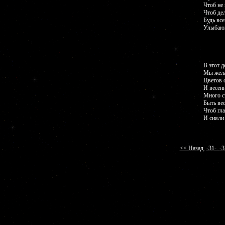
Чтоб не
Чтоб де
Будь все
Улыбающ
В этот д
Мы жела
Цветов 
И весенн
Много с
Быть ве
Чтоб гл
И сияли
<< Назад
-31-
-