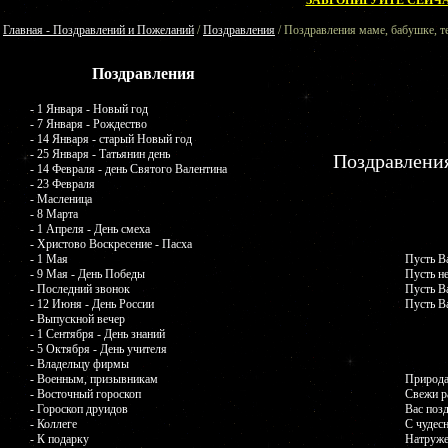
ЗАБРОНИРУЙТЕ СЕЙЧА
Главная - Поздравлений и Пожеланий
/
Поздравления
/ Поздравления маме, бабушке, т
Поздравления
- 1 Января - Новый год
- 7 Января - Рождество
- 14 Января - старый Новый год
- 25 Января - Татьянин день
Поздравления
- 14 Февраля - день Святого Валентина
- 23 Февраля
- Масленица
- 8 Марта
- 1 Апреля - День смеха
- Христово Воскресение - Пасха
- 1 Мая
Пусть В
- 9 Мая - День Победы
Пусть н
- Последний звонок
Пусть В
- 12 Июня - День России
Пусть В
- Выпускной вечер
- 1 Сентября - День знаний
- 5 Октября - День учителя
- Владельцу фирмы
- Военным, призывникам
Природа
- Восточный гороскоп
Свежи ра
- Гороскоп друидов
Вас поз
- Коллеге
С чудес
- К подарку
Натруже