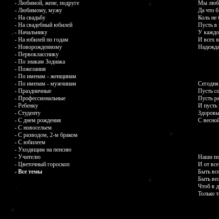
- Любимой, жене, подруге
Мы люби
- Любимому, мужу
Да что б
- На свадьбу
Коль не 
- На свадебный юбилей
Пусть в 
- Начальнику
У каждой
- На юбилей по годам
И всех в
- Новорожденному
Надежда
- Первокласснику
- По знакам Зодиака
- Пожелания
- По именам - женщинам
- По именам - мужчинам
Сегодня
- Праздничные
Пусть с
- Профессиональные
Пусть ра
- Ребенку
И пусть 
- Студенту
Здоровь
- С днем рождения
С весно
- С новосельем
- С разводом, 2-м браком
- С юбилеем
- Уходящим на пенсию
- Учителю
Наши по
- Цветочный гороскоп
И от все
- Все темы
Быть все
Быть вес
Чтоб в д
Только т