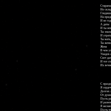
Стараешь
Но скла
Глядишь
На пряд
И не год
А даты
И ты не
Ты знала
И утрат
Ты мать,
Ты женщ
Жена
В чем у
Увидев 
Свет дал
И тот ст
Их вечн
С празд
Я серде
Долгих л
От души
Пусть ра
И разве
Я желаю
Пусть те