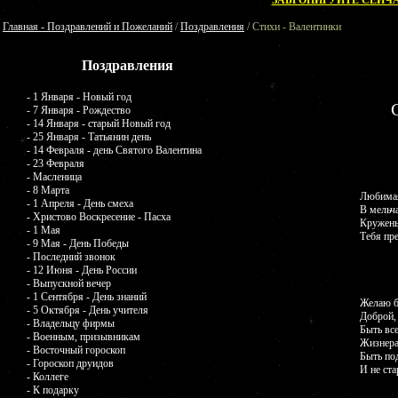
ЗАБРОНИРУЙТЕ СЕЙЧА
Главная - Поздравлений и Пожеланий
/
Поздравления
/ Стихи - Валентинки
Поздравления
- 1 Января - Новый год
- 7 Января - Рождество
- 14 Января - старый Новый год
- 25 Января - Татьянин день
- 14 Февраля - день Святого Валентина
- 23 Февраля
- Масленица
- 8 Марта
Любимая
- 1 Апреля - День смеха
В мельча
- Христово Воскресение - Пасха
Круженья
- 1 Мая
Тебя пре
- 9 Мая - День Победы
- Последний звонок
- 12 Июня - День России
- Выпускной вечер
- 1 Сентября - День знаний
Желаю б
- 5 Октября - День учителя
Доброй,
- Владельцу фирмы
Быть вс
- Военным, призывникам
Жизнера
- Восточный гороскоп
Быть по
- Гороскоп друидов
И не ст
- Коллеге
- К подарку