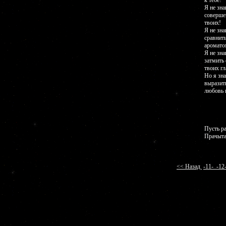
к тебе!
Я не зна
соверше
твоих!
Я не зна
сравнить
аромато
Я не зна
затмить
твоих гл
Но я зна
выразит
любовь к
Пусть ра
Прачыта
<< Назад
-11-
-1