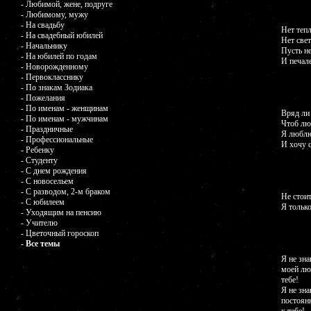
- Любимой, жене, подруге
- Любимому, мужу
- На свадьбу
Нет тепл
- На свадебный юбилей
Нет свет
- Начальнику
Пусть не
- На юбилей по годам
И печале
- Новорожденному
- Первокласснику
- По знакам Зодиака
- Пожелания
- По именам - женщинам
Вряд ли 
- По именам - мужчинам
Чтоб лю
- Праздничные
Я люблю
- Профессиональные
И хочу 
- Ребенку
- Студенту
- С днем рождения
- С новосельем
- С разводом, 2-м браком
Не стои
- С юбилеем
Я тольк
- Уходящим на пенсию
- Учителю
- Цветочный гороскоп
- Все темы
Я не зна
моей лю
тебе!
Я не зна
постоян