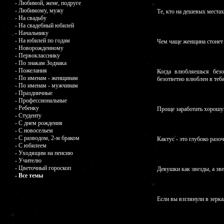
- Любимой, жене, подруге
- Любимому, мужу
Те, кто на дешевых местах
- На свадьбу
- На свадебный юбилей
- Начальнику
- На юбилей по годам
Чем чаще женщина стонет 
- Новорожденному
- Первокласснику
- По знакам Зодиака
- Пожелания
Когда влюбляешься безо
- По именам - женщинам
безответно влюблен в те
- По именам - мужчинам
- Праздничные
- Профессиональные
- Ребенку
Проще заработать хорошу
- Студенту
- С днем рождения
- С новосельем
- С разводом, 2-м браком
Кактус - это глубоко разо
- С юбилеем
- Уходящим на пенсию
- Учителю
- Цветочный гороскоп
Девушки как звезды, а зв
- Все темы
Если вы взглянули в зерка