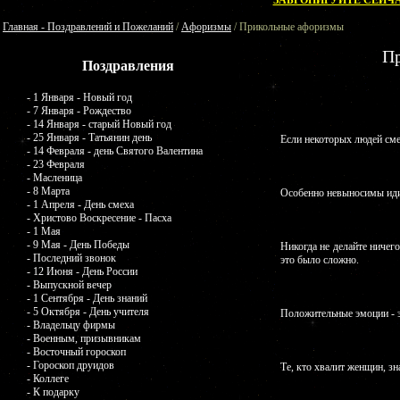
ЗАБРОНИРУЙТЕ СЕЙЧА
Главная - Поздравлений и Пожеланий
/
Афоризмы
/ Прикольные афоризмы
П
Поздравления
- 1 Января - Новый год
- 7 Января - Рождество
- 14 Января - старый Новый год
- 25 Января - Татьянин день
Если некоторых людей сме
- 14 Февраля - день Святого Валентина
- 23 Февраля
- Масленица
- 8 Марта
Особенно невыносимы идио
- 1 Апреля - День смеха
- Христово Воскресение - Пасха
- 1 Мая
- 9 Мая - День Победы
Никогда не делайте ничего
- Последний звонок
это было сложно.
- 12 Июня - День России
- Выпускной вечер
- 1 Сентября - День знаний
- 5 Октября - День учителя
Положительные эмоции - э
- Владельцу фирмы
- Военным, призывникам
- Восточный гороскоп
- Гороскоп друидов
Те, кто хвалит женщин, зна
- Коллеге
- К подарку