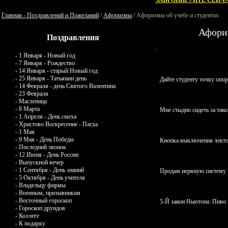
ЗАБРОНИРУЙТЕ СЕЙЧА
Главная - Поздравлений и Пожеланий
/
Афоризмы
/ Афоризмы об учебе и студентах
Афориз
Поздравления
- 1 Января - Новый год
- 7 Января - Рождество
- 14 Января - старый Новый год
- 25 Января - Татьянин день
Дайте студенту точку опор
- 14 Февраля - день Святого Валентина
- 23 Февраля
- Масленица
- 8 Марта
Мне стыдно сидеть за тако
- 1 Апреля - День смеха
- Христово Воскресение - Пасха
- 1 Мая
- 9 Мая - День Победы
Кнопка выключения лекто
- Последний звонок
- 12 Июня - День России
- Выпускной вечер
- 1 Сентября - День знаний
Продам нервную систему в
- 5 Октября - День учителя
- Владельцу фирмы
- Военным, призывникам
- Восточный гороскоп
5-Й закон Ньютона: Пиво в
- Гороскоп друидов
- Коллеге
- К подарку