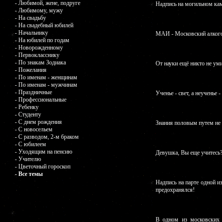
- Любимой, жене, подруге
Надпись на могильном кам
- Любимому, мужу
- На свадьбу
- На свадебный юбилей
- Начальнику
МАИ - Московский алкого
- На юбилей по годам
- Новорожденному
- Первокласснику
- По знакам Зодиака
От науки ещё никто не уми
- Пожелания
- По именам - женщинам
- По именам - мужчинам
- Праздничные
Ученье - свет, а неученье
- Профессиональные
- Ребенку
- Студенту
- С днем рождения
Знания половым путем не 
- С новосельем
- С разводом, 2-м браком
- С юбилеем
- Уходящим на пенсию
Девушка, Вы еще учитесь?.
- Учителю
- Цветочный гороскоп
- Все темы
Надпись на парте одной из
предохранялся!
В одном из московских 