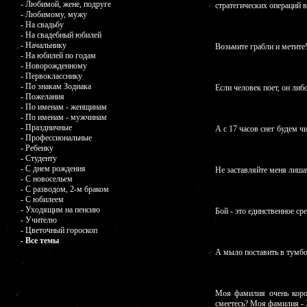
- Любимой, жене, подруге
стратегических операций в
- Любимому, мужу
- На свадьбу
- На свадебный юбилей
- Начальнику
Возьмите грабли и метите
- На юбилей по годам
- Новорожденному
- Первокласснику
- По знакам Зодиака
Если человек поет, он либ
- Пожелания
- По именам - женщинам
- По именам - мужчинам
- Праздничные
А с 17 часов снег будем ч
- Профессиональные
- Ребенку
- Студенту
- С днем рождения
Не заставляйте меня лиша
- С новосельем
- С разводом, 2-м браком
- С юбилеем
- Уходящим на пенсию
Бой - это единственное с
- Учителю
- Цветочный гороскоп
- Все темы
А мыло поставить в тумб
Моя фамилия очень корот
смеетесь? Моя фамилия - Х