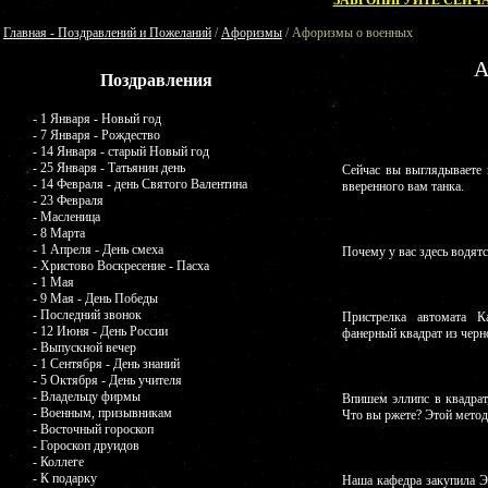
ЗАБРОНИРУЙТЕ СЕЙЧА
Главная - Поздравлений и Пожеланий
/
Афоризмы
/ Афоризмы о военных
А
Поздравления
- 1 Января - Новый год
- 7 Января - Рождество
- 14 Января - старый Новый год
- 25 Января - Татьянин день
Сейчас вы выглядываете и
- 14 Февраля - день Святого Валентина
вверенного вам танка.
- 23 Февраля
- Масленица
- 8 Марта
- 1 Апреля - День смеха
Почему у вас здесь водят
- Христово Воскресение - Пасха
- 1 Мая
- 9 Мая - День Победы
- Последний звонок
Пристрелка автомата К
- 12 Июня - День России
фанерный квадрат из черн
- Выпускной вечер
- 1 Сентября - День знаний
- 5 Октября - День учителя
- Владельцу фирмы
Впишем эллипс в квадрат,
- Военным, призывникам
Что вы ржете? Этой метод
- Восточный гороскоп
- Гороскоп друидов
- Коллеге
- К подарку
Наша кафедра закупила Э