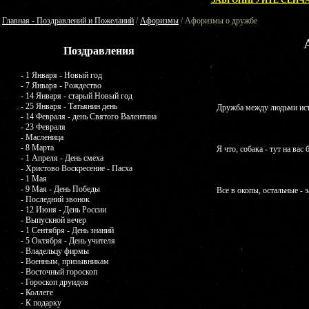
ЗАБРОНИРУЙТЕ СЕЙЧА
Главная - Поздравлений и Пожеланий
/
Афоризмы
/ Афоризмы о дружбе
Поздравления
- 1 Января - Новый год
- 7 Января - Рождество
- 14 Января - старый Новый год
- 25 Января - Татьянин день
Дружба между людьми исти
- 14 Февраля - день Святого Валентина
- 23 Февраля
- Масленица
- 8 Марта
Я что, собака - тут на вас 
- 1 Апреля - День смеха
- Христово Воскресение - Пасха
- 1 Мая
- 9 Мая - День Победы
Все в окопы, остальные - 
- Последний звонок
- 12 Июня - День России
- Выпускной вечер
- 1 Сентября - День знаний
- 5 Октября - День учителя
- Владельцу фирмы
- Военным, призывникам
- Восточный гороскоп
- Гороскоп друидов
- Коллеге
- К подарку