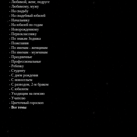
- Любимой, жене, подруге
- Любимому, мужу
- На свадьбу
- На свадебный юбилей
- Начальнику
- На юбилей по годам
- Новорожденному
- Первокласснику
- По знакам Зодиака
- Пожелания
- По именам - женщинам
- По именам - мужчинам
- Праздничные
- Профессиональные
- Ребенку
- Студенту
- С днем рождения
- С новосельем
- С разводом, 2-м браком
- С юбилеем
- Уходящим на пенсию
- Учителю
- Цветочный гороскоп
- Все темы