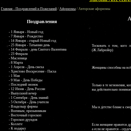
ЗАБРОНИРУЙТЕ СЕЙЧА
Главная - Поздравлений и Пожеланий
/
Афоризмы
/ Авторские афоризмы
А
Поздравления
- 1 Января - Новый год
- 7 Января - Рождество
- 14 Января - старый Новый год
- 25 Января - Татьянин день
Тосковать о том, кого 
- 14 Февраля - день Святого Валентина
(Ж.Лабрюйер)
- 23 Февраля
- Масленица
- 8 Марта
- 1 Апреля - День смеха
Женщины способны на всё,
- Христово Воскресение - Пасха
- 1 Мая
- 9 Мая - День Победы
- Последний звонок
Только в те мгновения, к
- 12 Июня - День России
вы действительно понимает
- Выпускной вечер
- 1 Сентября - День знаний
- 5 Октября - День учителя
- Владельцу фирмы
Мы в детстве ближе к сме
- Военным, призывникам
- Восточный гороскоп
- Гороскоп друидов
- Коллеге
Если женщине нравится др
- К подарку
а если не нравится - серде