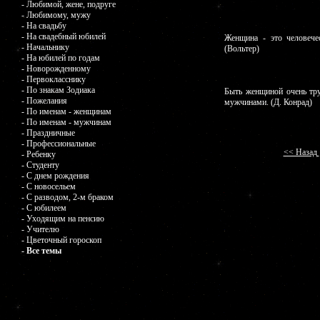
- Любимой, жене, подруге
- Любимому, мужу
- На свадьбу
- На свадебный юбилей
Женщина - это человечес
- Начальнику
(Вольтер)
- На юбилей по годам
- Новорожденному
- Первокласснику
- По знакам Зодиака
Быть женщиной очень тру
- Пожелания
мужчинами. (Д. Конрад)
- По именам - женщинам
- По именам - мужчинам
- Праздничные
- Профессиональные
<< Назад
- Ребенку
- Студенту
- С днем рождения
- С новосельем
- С разводом, 2-м браком
- С юбилеем
- Уходящим на пенсию
- Учителю
- Цветочный гороскоп
- Все темы