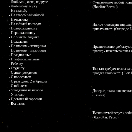
- Любимой, жене, подруге
Фундаментом любой полит
- Любимому, мужу
(Джеймс Рестон)
- На свадьбу
- На свадебный юбилей
- Начальнику
- На юбилей по годам
Наглое лицемерие внушае
- Новорожденному
прислуживать (Оноре де Б
- Первокласснику
- По знакам Зодиака
- Пожелания
- По именам - женщинам
Правительство, действующе
- По именам - мужчинам
правит, - исчерпывающая 
- Праздничные
- Профессиональные
- Ребенку
- Студенту
Тот, кто требует платы за 
- С днем рождения
продает свою честь (Люк 
- С новосельем
- С разводом, 2-м браком
- С юбилеем
- Уходящим на пенсию
Доверие, оказанное верол
- Учителю
(Сенека)
- Цветочный гороскоп
- Все темы
Тысячи путей ведут к забл
(Жан-Жак Руссо)