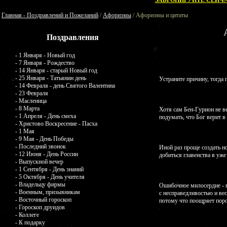
ЗАБРОНИРУЙТЕ СЕЙЧА
Главная - Поздравлений и Пожеланий
/
Афоризмы
/ Афоризмы и цитаты
Поздравления
- 1 Января - Новый год
- 7 Января - Рождество
- 14 Января - старый Новый год
- 25 Января - Татьянин день
Устраните причину, тогда 
- 14 Февраля - день Святого Валентина
- 23 Февраля
- Масленица
- 8 Марта
Хотя сам Бен-Гурион не в
- 1 Апреля - День смеха
подумать, что Бог верит в
- Христово Воскресение - Пасха
- 1 Мая
- 9 Мая - День Победы
- Последний звонок
Иной раз проще создать н
- 12 Июня - День России
добиться главенства в уж
- Выпускной вечер
- 1 Сентября - День знаний
- 5 Октября - День учителя
- Владельцу фирмы
Ошибочное милосердие - н
- Военным, призывникам
с несправедливостью и ве
- Восточный гороскоп
потому что поощряет поро
- Гороскоп друидов
- Коллеге
- К подарку