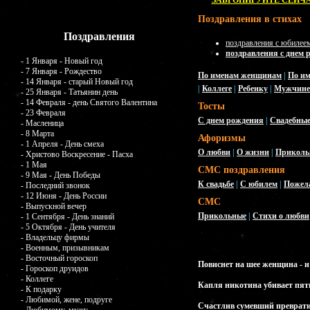
ЗАБРОНИРУЙТЕ СЕЙЧА
Поздравления в стихах
Поздравления
поздравления с юбилее
поздравления с днем 
- 1 Января - Новый год
- 7 Января - Рождество
По именам женщинам
|
По и
- 14 Января - старый Новый год
|
Коллеге
|
Ребенку
|
Мужчине
- 25 Января - Татьянин день
- 14 Февраля - день Святого Валентина
Тосты
- 23 Февраля
С днем рождения
|
Свадебны
- Масленица
- 8 Марта
Афоризмы
- 1 Апреля - День смеха
О любви
|
О жизни
|
Приколь
- Христово Воскресение - Пасха
- 1 Мая
СМС поздравления
- 9 Мая - День Победы
К свадьбе
|
С юбилем
|
Пожел
- Последний звонок
- 12 Июня - День России
СМС
- Выпускной вечер
Прикольные
|
Стихи о любви
- 1 Сентября - День знаний
- 5 Октября - День учителя
- Владельцу фирмы
- Военным, призывникам
- Восточный гороскоп
Повиснет на шее женщина - и 
- Гороскоп друидов
- Коллеге
Капля никотина убивает пят
- К подарку
- Любимой, жене, подруге
Счастлив сумевший превратит