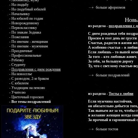
- Любимому, мужу
- На свадьбу
больше афоризмов
- На свадебный юбилей
- Начальнику
Новы
- На юбилей по годам
- Новорожденному
из раздела -
поздравления с 
- Первокласснику
- По знакам Зодиака
С днем рожденья тебя поздр
- Пожелания
Просим в этот день не грусти
- По именам - женщинам
Счастья, радости в жизни же
- По именам - мужчинам
А особенно счастья – в любви
- Праздничные
Если любишь – то выпей нем
- Профессиональные
За того – кто любовью живет.
- Ребенку
За себя, за большую дорогу
- Студенту
Ту, что с светлому счастью вед
-
Поздравления с днем рождения
- На новоселье
больше поздравлений
- С разводом, 2-м браком
- С юбилеем
- Уходящим на пенсию
- Учителю
из раздела -
Тосты о любви
- Цветочный гороскоп
Если мужчина настойчив,
- Все темы поздравлений
он обязательно добьется того
Так выпьем же за то, чтобы 
и желание женщин всегда сов
За прочный и гармоничный со
больше тостов